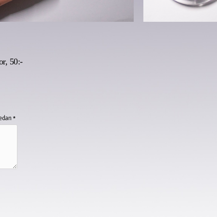
r, 50:-
nedan *