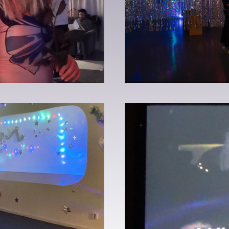
IGHT, LOSING LOVE BY DAYLIGHT
UTSTÄLLNING: FIGHTING ANXIETY
MANCE)
DET FINNS