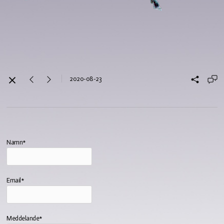
2020-08-23
Namn*
Email*
Meddelande*