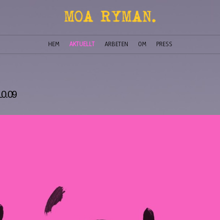
HEM
AKTUELLT
ARBETEN
OM
PRESS
0.09