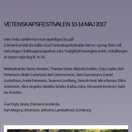
VETENSKAPSFESTIVALEN 10-14 MAJ 2017
Vem i hela världen kan man egentligen lita på?
Dômen konstskola ställer ut på Vetenskapsfestivalen den 10–14 maj. Plats: två
röda stugor i Bältesspännarparken nära Trädgårdsföreningens entré. Utställningen
är öppen varje dag kl. 10-18.
Medverkande: Fanny Arnesen, Therese Söder, Miranda Fahlén, Clara Carlén, Karl
Pettersson, Malin Cederlund, Karl Salomonsson, Sara Gunnarsson, Daniel
Gustafsson, André Petersson, Susanna Lundberg, Sannah Kvist, Moa Ryman, Ebba
Andersson, Alice Angelini, Matilda Schelin, Badou Jobe, Alexander Boström, Kalle
Iso-Koivisto.
Åsa Pröjts, lärare, Dômen konstskola
Karl-Magnus Johansson, arkivarie, Landsarkivet, Göteborg