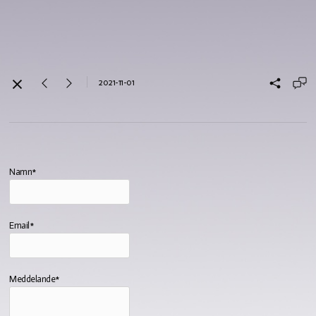
2021-11-01
Namn*
Email*
Meddelande*