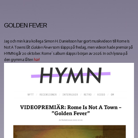
GOLDEN FEVER
Jag och min kära kollega Simon H. Danielsson har gjort musikvideon till Rome Is
Not A Towns låt
Golden Fever
som släpps på fredag, men videon hade premiär på
HYMN igår 20 oktober. Rome´s album släpps i början av 2026. In och lyssna på
den grymma låten
här!