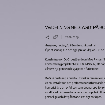
"AVDELNING NEDLAGD" PÅ 
2026-01-19
Avdelning nedlagd
på Bonderups konsthall
Öppet söndag 18e och 25e januari kl 13.00 - 16.00.
Konstnärsduon DoG, bestående av Moa Ryman (f. 19
Kortfilmsdag projektet MOTTAGNINGEN, ett pågå
vårdens hjälpande och stjälpande funktioner.
DoG:s konstnärliga praktik utforskar teman som
video, installation och performance utforskar de 
humoristisk och lekfull ton som öppnar upp för sv
av ett starkt intresse för alter egon, populärkultu
personliga och det påhittade ständigt förskjuts.