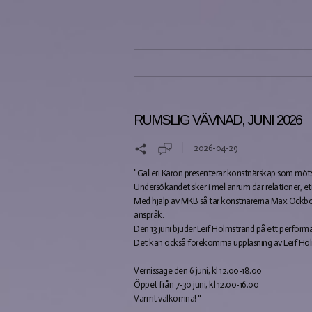
RUMSLIG VÄVNAD, JUNI 2026
2026-04-29
"Galleri Karon presenterar konstnärskap som möts 
Undersökandet sker i mellanrum där relationer, etik
Med hjälp av MKB så tar konstnärerna Max Ockbo
anspråk.
Den 13 juni bjuder Leif Holmstrand på ett performa
Det kan också förekomma uppläsning av Leif Holm
Vernissage den 6 juni, kl 12.00-18.00
Öppet från 7-30 juni, kl 12.00-16.00
Varmt välkomna! "