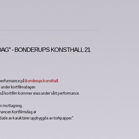
AG" - BONDERUPS KONSTHALL 21
n performance på
Bonderups konsthall.
6 under kortfilmsdagen
!) så kortfilm kommer visas under vårt performance.
n mottagning,
mancen Kortfilmsdag är
rdade av karaktärer uppbyggda av torkpapper.”