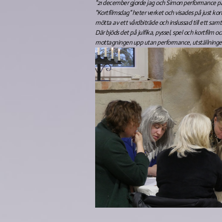
"21 december gjorde jag och Simon performance p
"Kortfilmsdag" heter verket och visades på just ko
mötta av ett vårdbiträde och inslussad till ett samta
Där bjöds det på julfika, pyssel, spel och kortfilm o
mottagningen upp utan performance, utställningen 