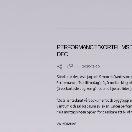
PERFORMANCE "KORTFILMSD
DEC
2025-12-20
Söndag 21 dec, visar jag och Simon H. Danielsso
Performancet ”Kortfilmsdag” pågår mellan kl. 13-1
(årets kortaste dag, sen går det mot ljusare tider!
”DoG har tecknat vårddokument och byggt upp e
väntrum och sällskapsrum av lakan. Under perfor
hela mottagningen öppen för besökare att bli vå
VÄLKOMNA!