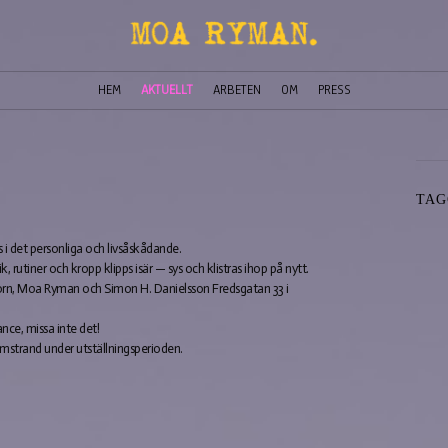
HEM
AKTUELLT
ARBETEN
OM
PRESS
TAG
i det personliga och livsåskådande.
, rutiner och kropp klipps isär — sys och klistras ihop på nytt.
rn, Moa Ryman och Simon H. Danielsson Fredsgatan 33 i
nce, missa inte det!
strand under utställningsperioden.