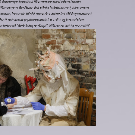
å Bonderups konsthall tillsammans med Johan Lundin.
rtfilmsdagen. Besökare fick vänta i väntrummet, blev sedan
lsrum, innan de till sist slussades vidare in i sällskapsrummet.
ch ett och annat psykologsamtal. 11 + 18 + 25 januari visas
heter då "Avdelning nedlagd". Välkomna att ta er en titt!"