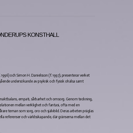
BONDERUPS KONSTHALL
96) och Simon H. Danielsson (f. 1997), presenterar verket
ende undersökande av psykisk och fysisk ohälsa samt
 maktbalans, empati, sårbarhet och omsorg. Genom teckning,
relationen mellan verklighet och fantasi, ofta med en
årare teman som sorg, oro och självbild. Deras arbeten präglas
rella referenser och världsskapande, där gränserna mellan det